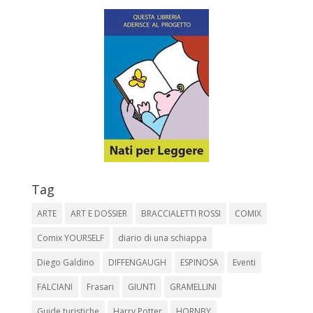
Tag
ARTE
ART E DOSSIER
BRACCIALETTI ROSSI
COMIX
Comix YOURSELF
diario di una schiappa
Diego Galdino
DIFFENGAUGH
ESPINOSA
Eventi
FALCIANI
Frasari
GIUNTI
GRAMELLINI
Guide turistiche
Harry Potter
HORNBY