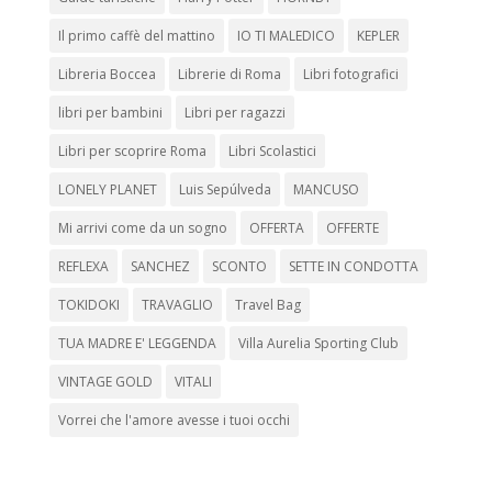
Il primo caffè del mattino
IO TI MALEDICO
KEPLER
Libreria Boccea
Librerie di Roma
Libri fotografici
libri per bambini
Libri per ragazzi
Libri per scoprire Roma
Libri Scolastici
LONELY PLANET
Luis Sepúlveda
MANCUSO
Mi arrivi come da un sogno
OFFERTA
OFFERTE
REFLEXA
SANCHEZ
SCONTO
SETTE IN CONDOTTA
TOKIDOKI
TRAVAGLIO
Travel Bag
TUA MADRE E' LEGGENDA
Villa Aurelia Sporting Club
VINTAGE GOLD
VITALI
Vorrei che l'amore avesse i tuoi occhi