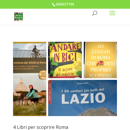
066637196
4 Libri per scoprire Roma