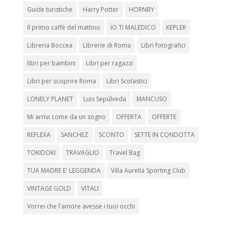
Guide turistiche
Harry Potter
HORNBY
Il primo caffè del mattino
IO TI MALEDICO
KEPLER
Libreria Boccea
Librerie di Roma
Libri fotografici
libri per bambini
Libri per ragazzi
Libri per scoprire Roma
Libri Scolastici
LONELY PLANET
Luis Sepúlveda
MANCUSO
Mi arrivi come da un sogno
OFFERTA
OFFERTE
REFLEXA
SANCHEZ
SCONTO
SETTE IN CONDOTTA
TOKIDOKI
TRAVAGLIO
Travel Bag
TUA MADRE E' LEGGENDA
Villa Aurelia Sporting Club
VINTAGE GOLD
VITALI
Vorrei che l'amore avesse i tuoi occhi