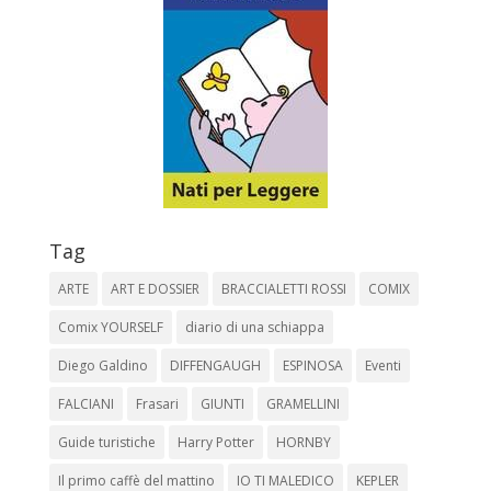
Tag
ARTE
ART E DOSSIER
BRACCIALETTI ROSSI
COMIX
Comix YOURSELF
diario di una schiappa
Diego Galdino
DIFFENGAUGH
ESPINOSA
Eventi
FALCIANI
Frasari
GIUNTI
GRAMELLINI
Guide turistiche
Harry Potter
HORNBY
Il primo caffè del mattino
IO TI MALEDICO
KEPLER