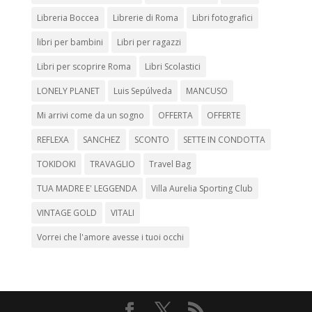
Libreria Boccea
Librerie di Roma
Libri fotografici
libri per bambini
Libri per ragazzi
Libri per scoprire Roma
Libri Scolastici
LONELY PLANET
Luis Sepúlveda
MANCUSO
Mi arrivi come da un sogno
OFFERTA
OFFERTE
REFLEXA
SANCHEZ
SCONTO
SETTE IN CONDOTTA
TOKIDOKI
TRAVAGLIO
Travel Bag
TUA MADRE E' LEGGENDA
Villa Aurelia Sporting Club
VINTAGE GOLD
VITALI
Vorrei che l'amore avesse i tuoi occhi