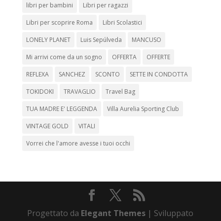
libri per bambini
Libri per ragazzi
Libri per scoprire Roma
Libri Scolastici
LONELY PLANET
Luis Sepúlveda
MANCUSO
Mi arrivi come da un sogno
OFFERTA
OFFERTE
REFLEXA
SANCHEZ
SCONTO
SETTE IN CONDOTTA
TOKIDOKI
TRAVAGLIO
Travel Bag
TUA MADRE E' LEGGENDA
Villa Aurelia Sporting Club
VINTAGE GOLD
VITALI
Vorrei che l'amore avesse i tuoi occhi
Progettato da
Elegant Themes
| Sviluppato