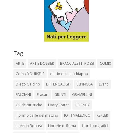
Tag
ARTE
ART E DOSSIER
BRACCIALETTI ROSSI
COMIX
Comix YOURSELF
diario di una schiappa
Diego Galdino
DIFFENGAUGH
ESPINOSA
Eventi
FALCIANI
Frasari
GIUNTI
GRAMELLINI
Guide turistiche
Harry Potter
HORNBY
Il primo caffè del mattino
IO TI MALEDICO
KEPLER
Libreria Boccea
Librerie di Roma
Libri fotografici