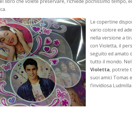
el libro che volete preservare, richiede pochissimo tempo, e
ca.
Le copertine dispon
vario colore ed ad
nella versione a tir
con Violetta, il pe
seguito ed amato d
tutto il mondo. Nel
Violetta
, potrete 
suoi amici Tomas e
l’invidiosa Ludmilla