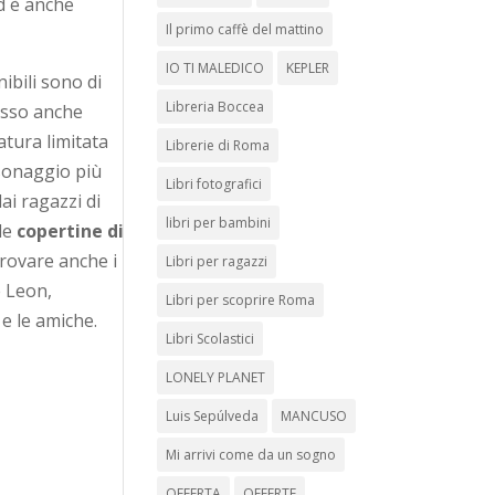
d è anche
Il primo caffè del mattino
IO TI MALEDICO
KEPLER
ibili sono di
Libreria Boccea
esso anche
atura limitata
Librerie di Roma
rsonaggio più
Libri fotografici
ai ragazzi di
libri per bambini
le
copertine di
trovare anche i
Libri per ragazzi
 Leon,
Libri per scoprire Roma
 e le amiche.
Libri Scolastici
LONELY PLANET
Luis Sepúlveda
MANCUSO
Mi arrivi come da un sogno
OFFERTA
OFFERTE