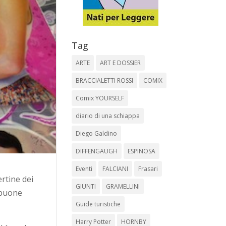
Tag
ARTE
ART E DOSSIER
BRACCIALETTI ROSSI
COMIX
Comix YOURSELF
diario di una schiappa
Diego Galdino
DIFFENGAUGH
ESPINOSA
Eventi
FALCIANI
Frasari
rtine dei
GIUNTI
GRAMELLINI
n buone
Guide turistiche
Harry Potter
HORNBY