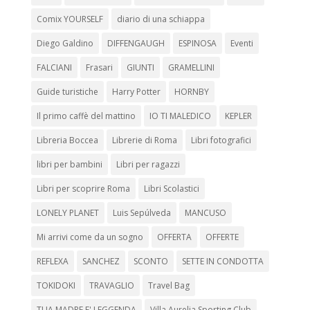
Comix YOURSELF
diario di una schiappa
Diego Galdino
DIFFENGAUGH
ESPINOSA
Eventi
FALCIANI
Frasari
GIUNTI
GRAMELLINI
Guide turistiche
Harry Potter
HORNBY
Il primo caffè del mattino
IO TI MALEDICO
KEPLER
Libreria Boccea
Librerie di Roma
Libri fotografici
libri per bambini
Libri per ragazzi
Libri per scoprire Roma
Libri Scolastici
LONELY PLANET
Luis Sepúlveda
MANCUSO
Mi arrivi come da un sogno
OFFERTA
OFFERTE
REFLEXA
SANCHEZ
SCONTO
SETTE IN CONDOTTA
TOKIDOKI
TRAVAGLIO
Travel Bag
TUA MADRE E' LEGGENDA
Villa Aurelia Sporting Club